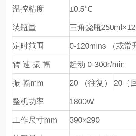
温控精度
±0.5℃
装瓶量
三角烧瓶250ml×12, 
定时范围
0-120mins （或
转 速 振 幅
起动 0-300r/min
振 幅mm
20 （往复）
20（
整机功率
1800W
工作尺寸mm
390×290