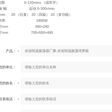
范围
0-120mins （或常开）
振 幅
起动 0-300r/min
mm
20 （往复）
20（回旋）
20（多功能）
功率
1800W
寸mm
390×290
寸mm
700×550×490
产品：
您的单位：
您的姓名：
联系电话：