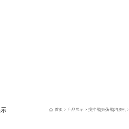
展示
>
>
首页
产品展示
搅拌器|振荡器|均质机