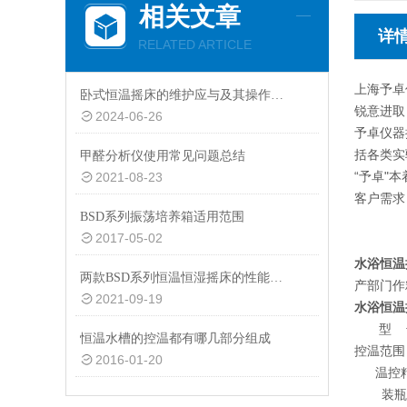
相关文章
详
RELATED ARTICLE
上海予卓
卧式恒温摇床的维护应与及其操作、检修密切配合
锐意进取
2024-06-26
予卓仪器
括各类实
甲醛分析仪使用常见问题总结
“予卓"
2021-08-23
客户需求
BSD系列振荡培养箱适用范围
2017-05-02
水浴恒温
两款BSD系列恒温恒湿摇床的性能指标说明
产部门作
2021-09-19
水浴恒温
型
恒温水槽的控温都有哪几部分组成
控温范围
2016-01-20
温控
装瓶