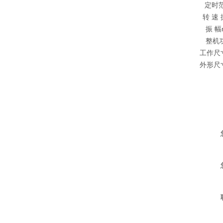
定时
转 速 
振 幅
整机
工作尺
外形尺