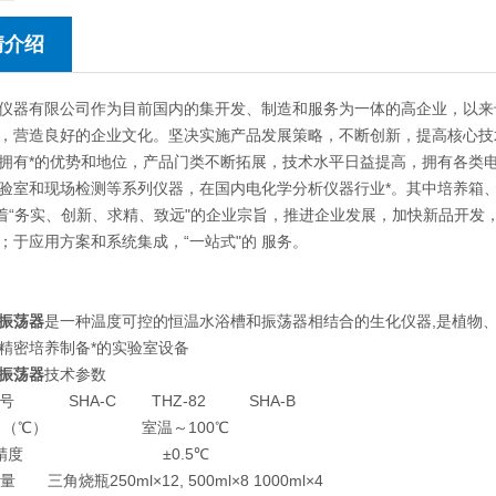
情介绍
仪器有限公司作为目前国内的集开发、制造和服务为一体的高企业，以来
，营造良好的企业文化。坚决实施产品发展策略，不断创新，提高核心技
拥有*的优势和地位，产品门类不断拓展，技术水平日益提高，拥有各类
验室和现场检测等系列仪器，在国内电化学分析仪器行业*。其中培养箱
本着“务实、创新、求精、致远"的企业宗旨，推进企业发展，加快新品开
；于应用方案和系统集成，“一站式"的 服务。
振荡器
是一种温度可控的恒温水浴槽和振荡器相结合的生化仪器,是植物
精密培养制备*的实验室设备
振荡器
技术参数
 号
SHA-C
THZ-82
SHA-B
 （℃）
室温～100℃
精度
±0.5℃
量
三角烧瓶250ml×12, 500ml×8 1000ml×4