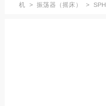
机
>
振荡器（摇床）
> SP
格,台式恒温振荡器