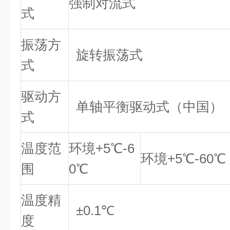
强制对流式
式
振荡方
旋转振荡式
式
驱动方
单轴平衡驱动式（中国）
式
温度范
环境+5℃-6
环境+5℃-60℃
围
0℃
温度精
±0.1℃
度