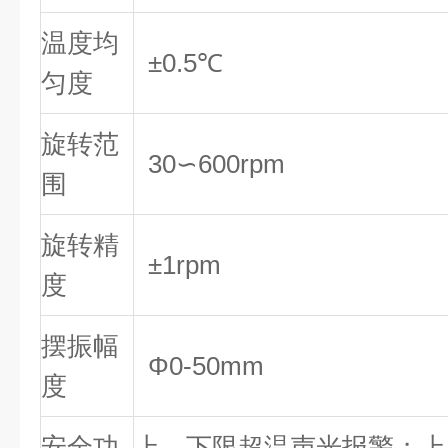
温度均
±0.5℃
匀度
旋转范
30∽600rpm
围
旋转精
±1rpm
度
摆振幅
Φ0-50mm
度
安全功
上、下限超温声光报警；上