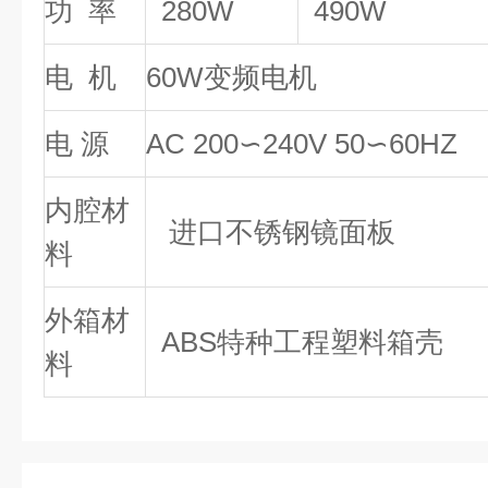
功 率
280W
490W
电 机
60W变频电机
电 源
AC 200∽240V 50∽60HZ
内腔材
进口不锈钢镜面板
料
外箱材
ABS特种工程塑料箱壳
料