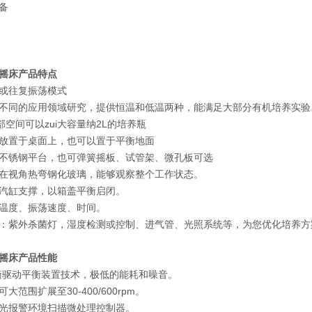
备
摇床
产品特点
或往复振荡模式
不同的应用领域研究，提供恒温和低温两种，能满足大部分有机培养实验
内部空间可以zui大容量纳2L的培养瓶
放置于桌面上，也可以置于平衡地面
不锈钢平台，也可弹簧摇板、试管架、微孔板可选
在视角热弯钢化玻璃，能够观察整个工作状态。
汽缸支撑，以箱盖平衡启闭。
温度、振荡速度、时间。
：紫外杀菌灯，湿度检测或控制、进气管、光照系统等，为您优化培养方
摇床
产品性能
衡驱动平衡装置技术，极低的能耗和噪音。
大范围扩展至30-400/600rpm。
光报警环境扫描微处理控制器。