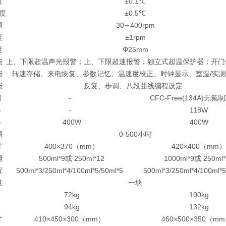
度
±0.1℃
度
±0.5℃
围
30∽400rpm
度
±1rpm
度
Φ25mm
能
上、下限超温声光报警；上、下限超速报警；独立式超温保护器；开门
能
转速存储、来电恢复、参数记忆、温速度校正、时钟显示、室温/实
能
反复、步调、八段曲线编程设定
剂
-
CFC-Free(134A)无
器
-
118W
器
400W
400W
围
0-500小时
寸
400×370（mm）
420×400（mm）
量
500ml*9或 250ml*12
1000ml*9或 250ml*
置
500ml*3/250ml*4/100ml*5/50ml*5
500ml*3/250ml*4/100ml*5
量
一块
72kg
100kg
94kg
132kg
寸
410×450×300（mm）
460×500×350（m