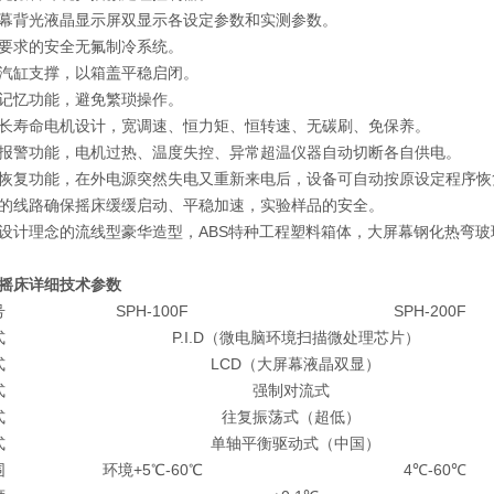
屏幕背光液晶显示屏双显示各设定参数和实测参数。
要求的安全无氟制冷系统。
汽缸支撑，以箱盖平稳启闭。
记忆功能，避免繁琐操作。
长寿命电机设计，宽调速、恒力矩、恒转速、无碳刷、免保养。
报警功能，电机过热、温度失控、异常超温仪器自动切断各自供电。
恢复功能，在外电源突然失电又重新来电后，设备可自动按原设定程序恢
的线路确保摇床缓缓启动、平稳加速，实验样品的安全。
设计理念的流线型豪华造型，ABS特种工程塑料箱体，大屏幕钢化热弯玻
摇床
详细技术参数
号
SPH-100F
SPH-200F
式
P.I.D（微电脑环境扫描微处理芯片）
式
LCD（大屏幕液晶双显）
式
强制对流式
式
往复振荡式（超低）
式
单轴平衡驱动式（中国）
围
环境+5℃-60℃
4℃-60℃