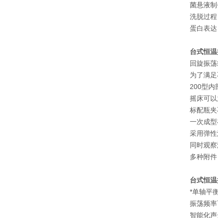
菌悬液制
洗脱过程
蛋白表达
台式恒温
回旋振荡
为了满足
200型
摇床可以
标配瓶夹
一次成型
采用弹性
同时观察
多种附件
台式恒温
*单轴平
振荡频率可
智能化声