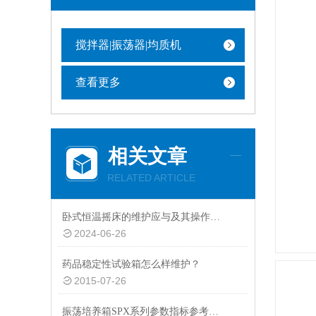
搅拌器|振荡器|均质机
查看更多
相关文章
RELATED ARTICLE
卧式恒温摇床的维护应与及其操作、检修密切配合
2024-06-26
药品稳定性试验箱怎么样维护？
2015-07-26
振荡培养箱SPX系列参数指标参考分析