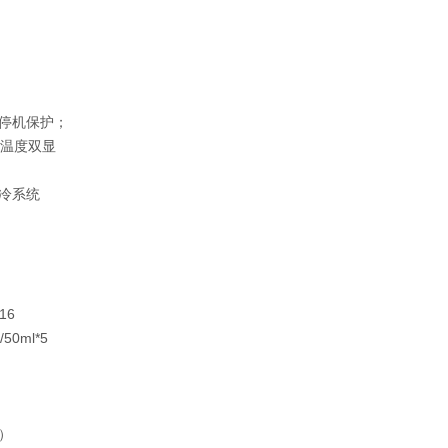
停机保护；
测温度双显
氟制冷系统
16
/50ml*5
m）