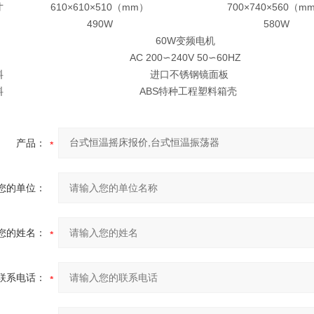
寸
610×610×510（mm）
700×740×560（m
490W
580W
60W变频电机
AC 200∽240V 50∽60HZ
料
进口不锈钢镜面板
料
ABS特种工程塑料箱壳
产品：
您的单位：
您的姓名：
联系电话：