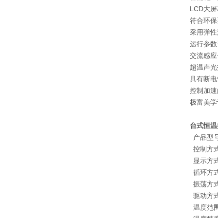
LCD大
符合环保
采用弹性
运行参数
交流感应
超温声光
具有断电
控制加速
极富美学
台式恒温
产品型
控制方
显示方
循环方
振荡方
驱动方
温度范