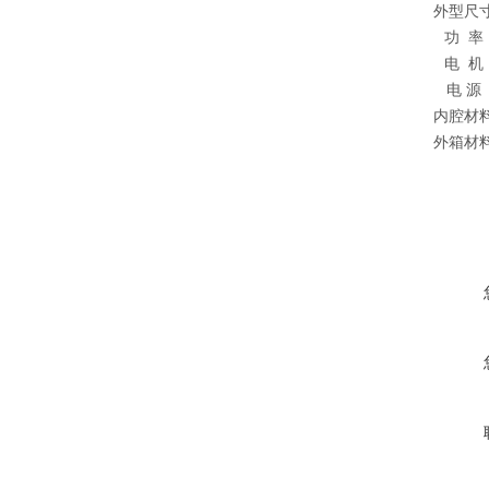
外型尺
功 率
电 机
电 源
内腔材
外箱材