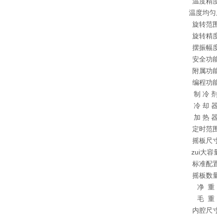
温度精
温度均匀
旋转范
旋转精
摆振幅
安全功
附属功
编程功
制 冷 
冷 却 
加 热 
定时范
摇板尺
zui大容
标准配
摇板数
净 重
毛 重
内腔尺