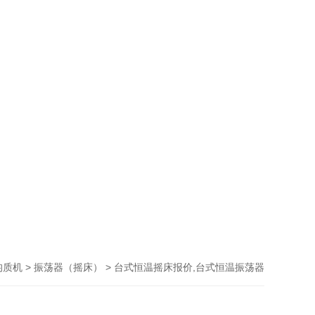
>
> 台式恒温摇床报价,台式恒温振荡器
均质机
振荡器（摇床）