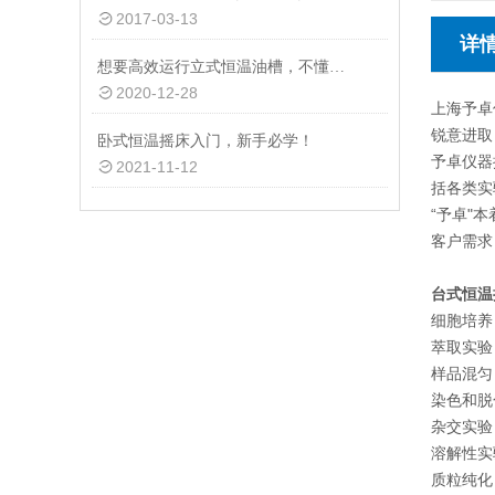
2017-03-13
详
想要高效运行立式恒温油槽，不懂这些可以不行
2020-12-28
上海予卓
锐意进取
卧式恒温摇床入门，新手必学！
予卓仪器
2021-11-12
括各类实
“予卓"
客户需求
台式恒温
细胞培养
萃取实验
样品混匀
染色和脱
杂交实验
溶解性实
质粒纯化