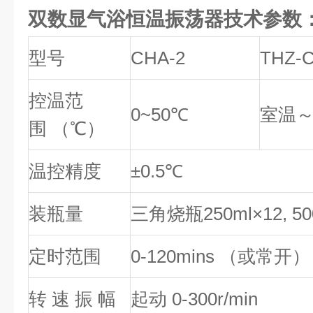
双数显气浴恒温振荡器
技术参数
型号
CHA-2
THZ-
控温范
0~50℃
室温～
围 （℃）
温控精度
±0.5℃
装瓶量
三角烧瓶250ml×12, 500
定时范围
0-120mins （或常开）
转 速 振 幅
起动 0-300r/min