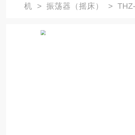
机
>
振荡器（摇床）
> TH
器,空气恒温摇床价格