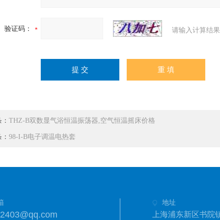
验证码：
请输入计算结果
条：
THZ-B双数显气浴恒温振荡器,空气恒温摇床价格
条：
98-I-B电子调温电热套
箱
地址
42403@qq.com
上海浦东新区书院