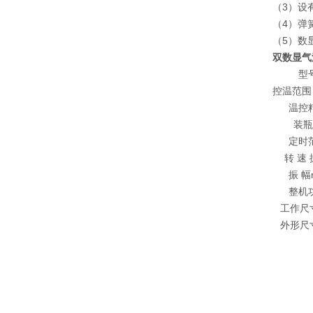
（3）设
（4）弹
（5）数
双数显气
型
控温范围
温控
装瓶
定时
转 速 
振 幅
整机
工作尺
外形尺