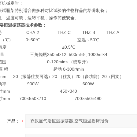
有机械定时；
簧试瓶架特别适合做多种对比试验的生物样品的培养制备；
显，温度可调，运转平稳，操作简便安全。
浴恒温振荡器
技术参数：
号
CHA-2
THZ-C
THZ-B
THZ-A
 （℃）
0~50℃
室温～50℃
精度
±0.5℃
量
三角烧瓶250ml×12, 500ml×8, 1000ml×4
范围
0-120mins （或常开）
振 幅
起动 0-300r/min
mm
20（振荡往复可选）
20 （往复）
20（多功能）
20（回旋）
功率
900W
600W
寸mm
450×340
寸mm
700×550×710
700×550×490
产品：