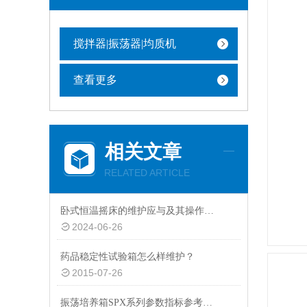
搅拌器|振荡器|均质机
查看更多
相关文章
RELATED ARTICLE
卧式恒温摇床的维护应与及其操作、检修密切配合
2024-06-26
药品稳定性试验箱怎么样维护？
2015-07-26
振荡培养箱SPX系列参数指标参考分析