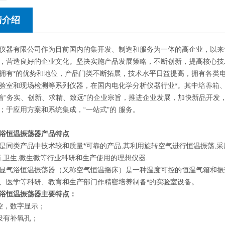
情介绍
仪器有限公司作为目前国内的集开发、制造和服务为一体的高企业，以来
，营造良好的企业文化。坚决实施产品发展策略，不断创新，提高核心技
拥有*的优势和地位，产品门类不断拓展，技术水平日益提高，拥有各类
验室和现场检测等系列仪器，在国内电化学分析仪器行业*。其中培养箱
本着“务实、创新、求精、致远"的企业宗旨，推进企业发展，加快新品开
；于应用方案和系统集成，“一站式"的 服务。
浴恒温振荡器
产品特点
是同类产品中技术较和质量*可靠的产品,其利用旋转空气进行恒温振荡,采用
药,卫生,微生微等行业科研和生产使用的理想仪器.
显气浴恒温振荡器（又称空气恒温摇床）是一种温度可控的恒温气箱和振
、医学等科研、教育和生产部门作精密培养制备*的实验室设备。
浴恒温振荡器
主要特点：
控，数字显示；
设有补氧孔；