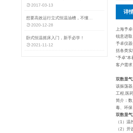
2017-03-13
详
想要高效运行立式恒温油槽，不懂这些可以不行
2020-12-28
上海予卓
锐意进取
卧式恒温摇床入门，新手必学！
予卓仪器
2021-11-12
括各类实
“予卓"
客户需求
双数显气
该振荡器
工程,医
简介：数
毒、环保
双数显气
（1）温
（2）开