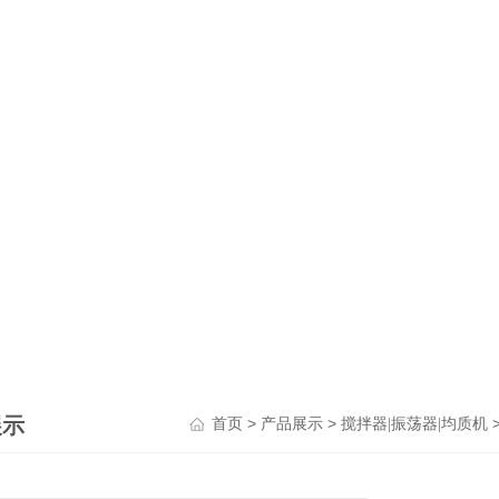
展示
>
>
首页
产品展示
搅拌器|振荡器|均质机