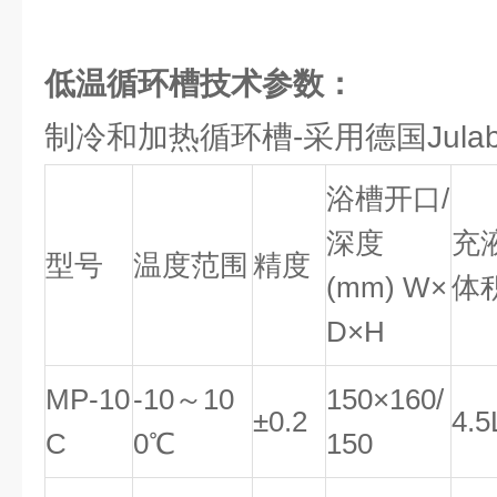
低温循环槽技术参数：
制冷和加热循环槽-采用德国Jula
浴槽开口/
深度
充
型号
温度范围
精度
(mm) W×
体
D×H
MP-10
-10～10
150×160/
±0.2
4.5
C
0℃
150