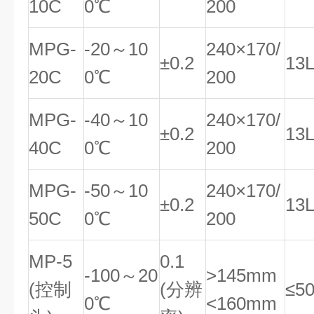
10C
0℃
200
MPG-
-20～10
240×170/
±0.2
13
20C
0℃
200
MPG-
-40～10
240×170/
±0.2
13
40C
0℃
200
MPG-
-50～10
240×170/
±0.2
13
50C
0℃
200
MP-5
0.1
-100～20
>145mm
(控制
(分辨
≤5
0℃
<160mm