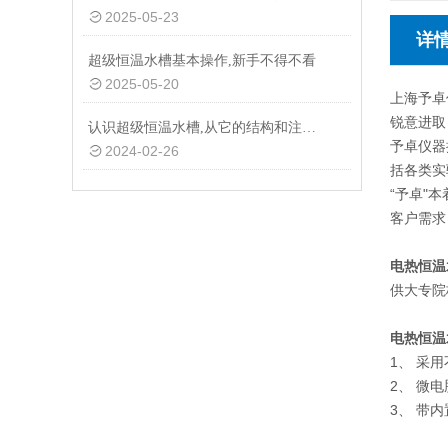
2025-05-23
详
超级恒温水槽基本操作,新手不得不看
2025-05-20
上海予卓
锐意进取
认识超级恒温水槽,从它的结构和注意事项开始
予卓仪器
2024-02-26
括各类实
“予卓"
客户需求
电热恒温
供大专院
电热恒温
1、 采
2、 微
3、 带