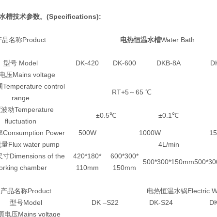
水槽
技术参数。(Specifications):
品名称Product
电热恒温水槽
Water Bath
型号 Model
DK-420
DK-600
DKB-8A
D
压Mains voltage
mperature control
RT+5～65 ℃
range
波动Temperature
±0.5℃
±0.1℃
fluctuation
onsumption Power
500W
1000W
1
Flux water pump
4L/min
Dimensions of the
420*180*
600*300*
500*300*150mm
500*3
orking chamber
110mm
150mm
产品名称Product
电热恒温水锅Electric Wa
型号Model
DK –S22
DK-S24
DK
电压Mains voltage