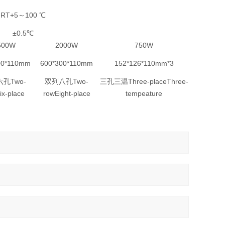
RT+5～100 ℃
±0.5℃
500W
2000W
750W
00*110mm
600*300*110mm
152*126*110mm*3
孔Two-
双列八孔Two-
三孔三温Three-placeThree-
ix-place
rowEight-place
tempeature