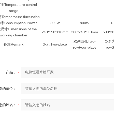
Temperature control
range
mperature fluctuation
Consumption Power
500W
800W
1
寸Dimensions of the
240*150*110mm
300*240*110mm
500*3
working chamber
双列四孔Two-
双列六
备注Remark
双孔Two-place
rowFour-place
rowS
产品：
您的单位：
您的姓名：