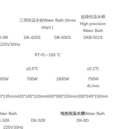
超级恒温水槽
三用恒温水箱Water Bath (three
High precision
ways )
Water Bath
K-8B
DK-420S
DK-600S
DKB-501S
220V.50Hz
RT+5～100 ℃
±0.5℃
±0.1℃
500W
700W
1800W
750W
4L/min
00*135mm
420*180*110mm
600*300*150mm
300*240*150mm
ter Bath
电热恒温水槽
Water Bath
-S26
DK-S28
DK-8D
220V.50Hz