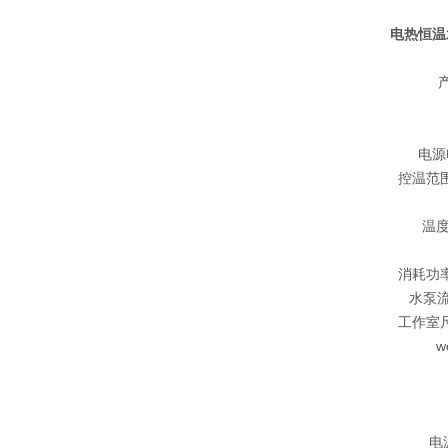
电热恒温
产
电源电
控温范围Te
温度
消耗功率C
水泵流量
工作室尺寸
w
电源