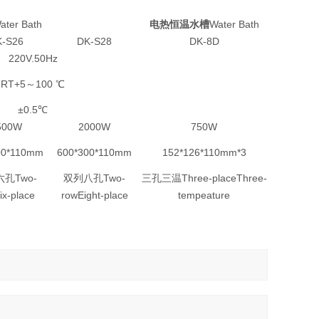
ter Bath
电热恒温水槽
Water Bath
-S26
DK-S28
DK-8D
220V.50Hz
RT+5～100 ℃
±0.5℃
500W
2000W
750W
00*110mm
600*300*110mm
152*126*110mm*3
孔Two-
双列八孔Two-
三孔三温Three-placeThree-
ix-place
rowEight-place
tempeature