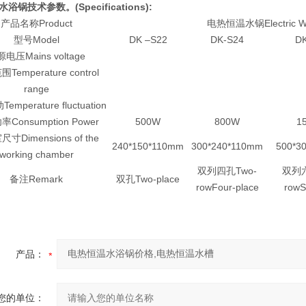
浴锅技术参数。(Specifications):
产品名称Product
电热恒温水锅Electric Wa
型号Model
DK –S22
DK-S24
DK
电压Mains voltage
Temperature control
range
mperature fluctuation
Consumption Power
500W
800W
1
寸Dimensions of the
240*150*110mm
300*240*110mm
500*3
working chamber
双列四孔Two-
双列六
备注Remark
双孔Two-place
rowFour-place
rowS
产品：
您的单位：