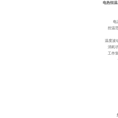
电热恒温水
电源
控温范围
温度波动Te
消耗功率
工作室尺