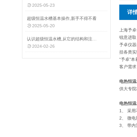
2025-05-23
详
超级恒温水槽基本操作,新手不得不看
2025-05-20
上海予卓
锐意进取
认识超级恒温水槽,从它的结构和注意事项开始
予卓仪器
2024-02-26
括各类实
“予卓"
客户需求
电热恒温
供大专院
电热恒温
1、 采
2、 微
3、 带