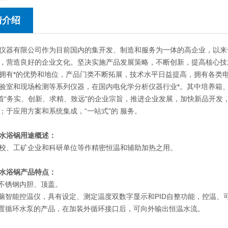
情介绍
仪器有限公司作为目前国内的集开发、制造和服务为一体的高企业，以来
，营造良好的企业文化。坚决实施产品发展策略，不断创新，提高核心技
拥有*的优势和地位，产品门类不断拓展，技术水平日益提高，拥有各类
验室和现场检测等系列仪器，在国内电化学分析仪器行业*。其中培养箱
本着“务实、创新、求精、致远"的企业宗旨，推进企业发展，加快新品开
；于应用方案和系统集成，“一站式"的 服务。
水浴锅
用途概述：
校、工矿企业和科研单位等作精密恒温和辅助加热之用。
水浴锅产品特点：
用不锈钢内胆、顶盖。
电脑智能控温仪，具有设定、测定温度双数字显示和PID自整功能，控温、
内置循环水泵的产品，在加装外循环接口后，可向外输出恒温水流。