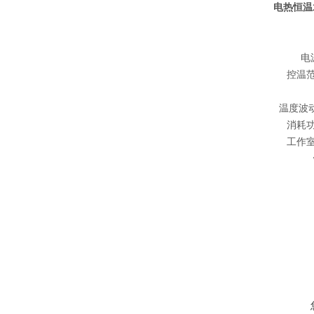
电热恒温水
电源
控温范围
温度波动Te
消耗功率
工作室尺