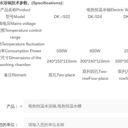
浴锅技术参数。(Specifications):
产品名称Product
电热恒温水锅Electric Wa
型号Model
DK –S22
DK-S24
DK
电压Mains voltage
Temperature control
range
mperature fluctuation
Consumption Power
500W
800W
1
寸Dimensions of the
240*150*110mm
300*240*110mm
500*3
working chamber
双列四孔Two-
双列六
备注Remark
双孔Two-place
rowFour-place
rowS
产品：
您的单位：