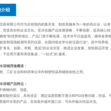
情介绍
仪器有限公司作为目前国内的集开发、制造和服务为一体的高企业，以来
，营造良好的企业文化。坚决实施产品发展策略，不断创新，提高核心技
拥有*的优势和地位，产品门类不断拓展，技术水平日益提高，拥有各类
验室和现场检测等系列仪器，在国内电化学分析仪器行业*。其中培养箱
本着“务实、创新、求精、致远"的企业宗旨，推进企业发展，加快新品开
；于应用方案和系统集成，“一站式"的 服务。
水浴锅
用途概述：
校、工矿企业和科研单位等作精密恒温和辅助加热之用。
水浴锅产品特点：
用不锈钢内胆、顶盖。
电脑智能控温仪，具有设定、测定温度双数字显示和PID自整功能，控温、
内置循环水泵的产品，在加装外循环接口后，可向外输出恒温水流。