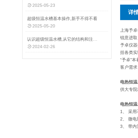
2025-05-23
详
超级恒温水槽基本操作,新手不得不看
2025-05-20
上海予卓
锐意进取
认识超级恒温水槽,从它的结构和注意事项开始
予卓仪器
2024-02-26
括各类实
“予卓"
客户需求
电热恒温
供大专院
电热恒温
1、 采
2、 微
3、 带