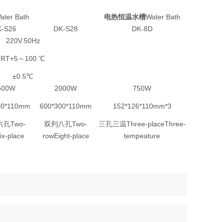
ter Bath
电热恒温水槽
Water Bath
-S26
DK-S28
DK-8D
220V.50Hz
RT+5～100 ℃
±0.5℃
500W
2000W
750W
00*110mm
600*300*110mm
152*126*110mm*3
孔Two-
双列八孔Two-
三孔三温Three-placeThree-
ix-place
rowEight-place
tempeature