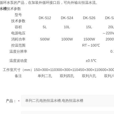
循环水泵的产品，在加装外循环接口后，可向外输出恒温水流。
水槽
技术参数
型号
DK-S12
DK-S24
DK-S26
DK-S
技术参数
容积
5L
10L
15L
20
电源电压
～220V
消耗功率
500W
1000W
1500W
200
控温范围
RT～100℃
温度分辨率
0.
温度波动度
±0.5℃
工作室尺寸（mm）
150×300×110
300×300×110
450×300×110
600×30
备注
单列二孔
双列四孔
双列六孔
双列
产品：