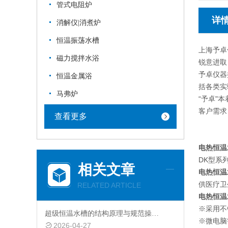
管式电阻炉
详
消解仪|消煮炉
恒温振荡水槽
上海予卓
磁力搅拌水浴
锐意进取
予卓仪器
恒温金属浴
括各类实
马弗炉
“予卓"
客户需求
查看更多
电热恒温
DK型系
相关文章
电热恒温
供医疗卫
RELATED ARTICLE
电热恒温
※采用不
超级恒温水槽的结构原理与规范操作维护指南
※微电脑
2026-04-27