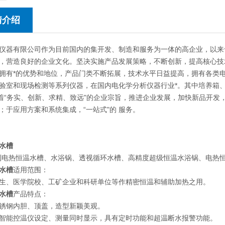
情介绍
仪器有限公司作为目前国内的集开发、制造和服务为一体的高企业，以来
，营造良好的企业文化。坚决实施产品发展策略，不断创新，提高核心技
拥有*的优势和地位，产品门类不断拓展，技术水平日益提高，拥有各类
验室和现场检测等系列仪器，在国内电化学分析仪器行业*。其中培养箱
本着“务实、创新、求精、致远"的企业宗旨，推进企业发展，加快新品开
；于应用方案和系统集成，“一站式"的 服务。
水槽
列电热恒温水槽、水浴锅、透视循环水槽、高精度超级恒温水浴锅、电热
水槽
适用范围：
生、医学院校、工矿企业和科研单位等作精密恒温和辅助加热之用。
水槽
产品特点：
锈钢内胆、顶盖，造型新颖美观。
智能控温仪设定、测量同时显示，具有定时功能和超温断水报警功能。