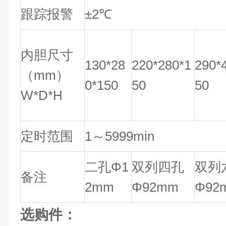
跟踪报警
±2℃
内胆尺寸
130*28
220*280*1
290*
（mm）
0*150
50
50
W*D*H
定时范围
1～5999min
二孔Φ1
双列四孔
双列
备注
2mm
Φ92mm
Φ92
选购件：