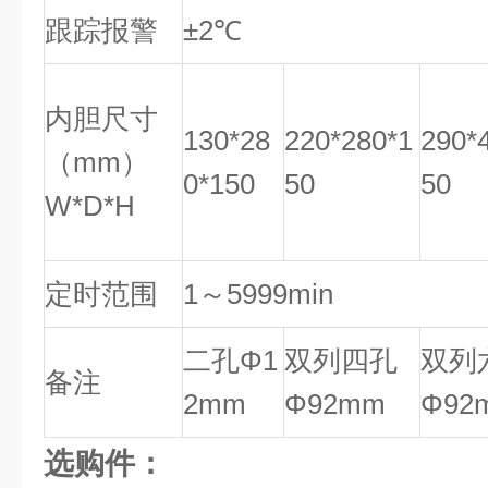
跟踪报警
±2℃
内胆尺寸
130*28
220*280*1
290*
（mm）
0*150
50
50
W*D*H
定时范围
1～5999min
二孔Φ1
双列四孔
双列
备注
2mm
Φ92mm
Φ92
选购件：