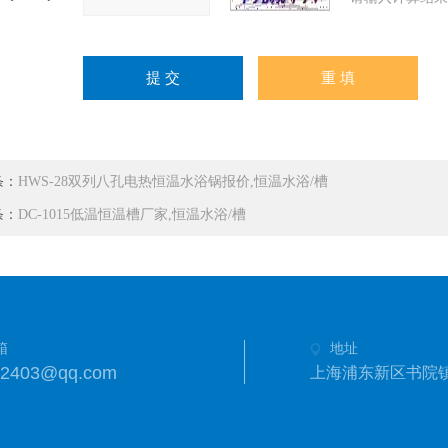
条：
HWS-28双列八孔电热恒温水浴锅报价,恒温水浴/槽
条：
DC-1015低温恒温槽厂家,恒温水浴/槽
箱
地址
42403@qq.com
上海浦东新区书院