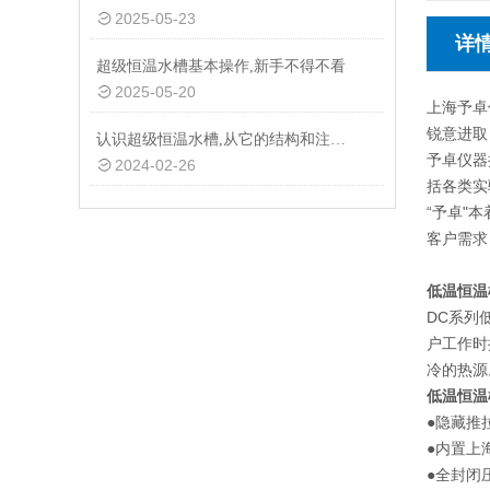
2025-05-23
详
超级恒温水槽基本操作,新手不得不看
2025-05-20
上海予卓
锐意进取
认识超级恒温水槽,从它的结构和注意事项开始
予卓仪器
2024-02-26
括各类实
“予卓"
客户需求
低温恒温
DC系列
户工作时
冷的热源
低温恒温
●隐藏推
●内置上
●全封闭