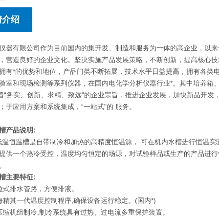
情介绍
仪器有限公司作为目前国内的集开发、制造和服务为一体的高企业，以来
，营造良好的企业文化。坚决实施产品发展策略，不断创新，提高核心技
拥有*的优势和地位，产品门类不断拓展，技术水平日益提高，拥有各类
验室和现场检测等系列仪器，在国内电化学分析仪器行业*。其中培养箱
本着“务实、创新、求精、致远"的企业宗旨，推进企业发展，加快新品开
；于应用方案和系统集成，“一站式"的 服务。
槽
产品说明:
低温恒温槽是自带制冷和加热的高精度恒温源， 可在机内水槽进行恒温
提供一个热冷受控，温度均匀恒定的场源，对试验样品或生产的产品进行
。
槽主要特征:
拉式排水管路，方便排液。
海精其一代温度控制程序,确保设备运行稳定。(国内*)
压缩机组制冷,制冷系统具有过热、过电流多重保护装置。