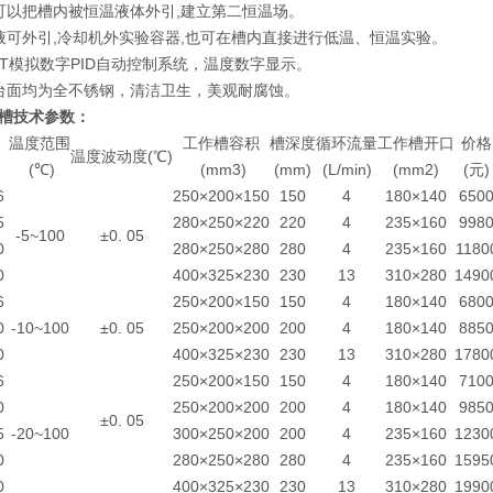
可以把槽内被恒温液体外引,建立第二恒温场。
液可外引,冷却机外实验容器,也可在槽内直接进行低温、恒温实验。
MT模拟数字PID自动控制系统，温度数字显示。
台面均为全不锈钢，清洁卫生，美观耐腐蚀。
槽技术参数：
温度范围
工作槽容积
槽深度
循环流量
工作槽开口
价格
温度波动度(℃)
(℃)
(mm3)
(mm)
(L/min)
(mm2)
(元)
6
250×200×150
150
4
180×140
650
5
280×250×220
220
4
235×160
998
-5~100
±0. 05
0
280×250×280
280
4
235×160
1180
0
400×325×230
230
13
310×280
1490
6
250×200×150
150
4
180×140
680
0
-10~100
±0. 05
250×200×200
200
4
180×140
885
0
400×325×230
230
13
310×280
1780
6
250×200×150
150
4
180×140
710
0
250×200×200
200
4
180×140
985
±0. 05
5
-20~100
300×250×200
200
4
235×160
1230
0
280×250×280
280
4
235×160
1595
0
400×325×230
230
13
310×280
1990