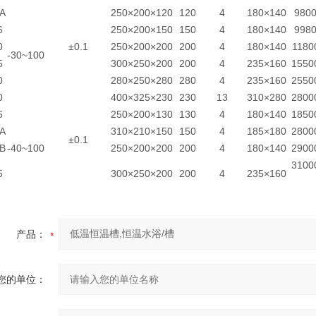
A
250×200×120
120
4
180×140
980
6
250×200×150
150
4
180×140
998
0
±0.1
250×200×200
200
4
180×140
1180
-30~100
5
300×250×200
200
4
235×160
1550
0
280×250×280
280
4
235×160
2550
0
400×325×230
230
13
310×280
2800
6
250×200×130
130
4
180×140
1850
A
310×210×150
150
4
185×180
2800
±0.1
B
-40~100
250×200×200
200
4
180×140
2900
3100
5
300×250×200
200
4
235×160
产品：
您的单位：