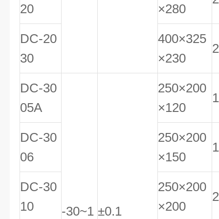
20
×280
DC-20
400×325
2
30
×230
DC-30
250×200
1
05A
×120
DC-30
250×200
1
06
×150
DC-30
250×200
2
10
×200
-30~1
±0.1