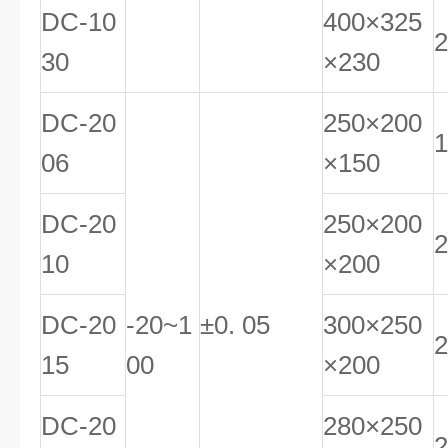
DC-10
400×325
2
30
×230
DC-20
250×200
1
06
×150
DC-20
250×200
2
10
×200
DC-20
-20~1
±0. 05
300×250
2
15
00
×200
DC-20
280×250
2