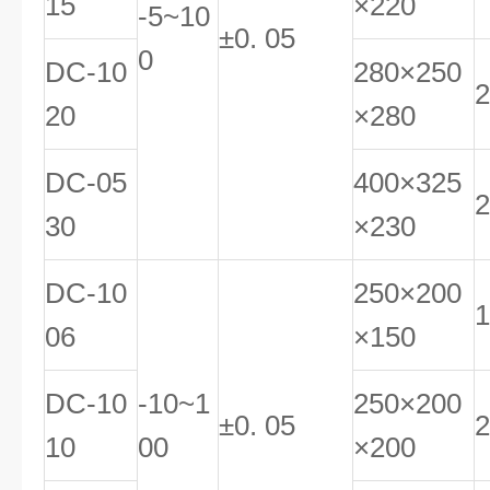
15
×220
-5~10
±0. 05
0
DC-10
280×250
2
20
×280
DC-05
400×325
2
30
×230
DC-10
250×200
1
06
×150
DC-10
-10~1
250×200
±0. 05
2
10
00
×200