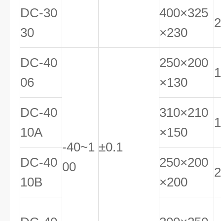
DC-30
400×325
2
30
×230
DC-40
250×200
1
06
×130
DC-40
310×210
1
10A
×150
-40~1
±0.1
DC-40
250×200
00
2
10B
×200