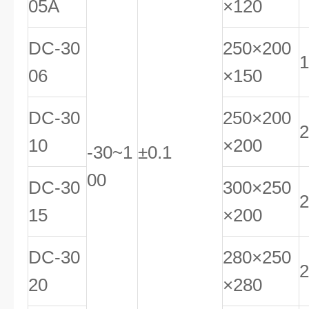
05A
×120
DC-30
250×200
1
06
×150
DC-30
250×200
2
10
×200
-30~1
±0.1
00
DC-30
300×250
2
15
×200
DC-30
280×250
2
20
×280