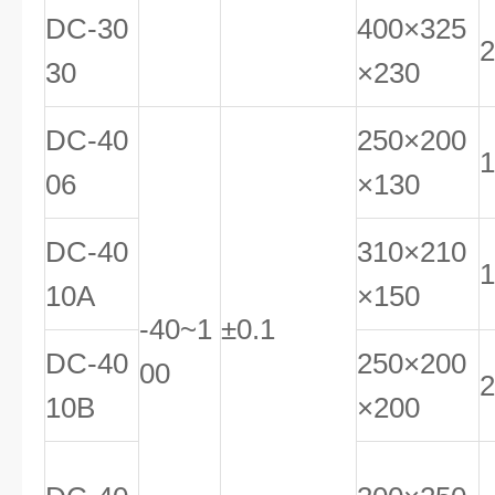
DC-30
400×325
2
30
×230
DC-40
250×200
1
06
×130
DC-40
310×210
1
10A
×150
-40~1
±0.1
DC-40
250×200
00
2
10B
×200