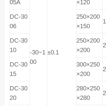
05A
×120
DC-30
250×200
1
06
×150
DC-30
250×200
2
10
×200
-30~1
±0.1
00
DC-30
300×250
2
15
×200
DC-30
280×250
2
20
×280