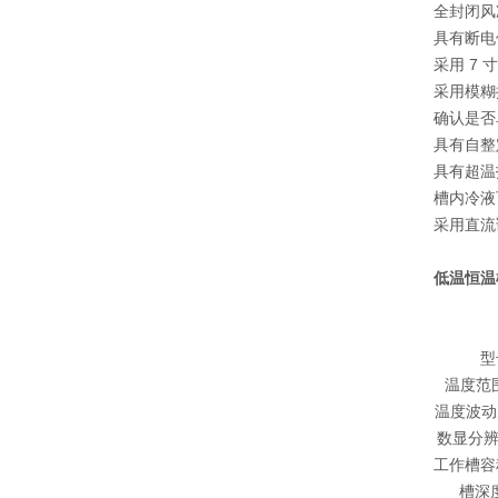
全封闭风
具有断电
采用 7 
采用模糊
确认是否
具有自整
具有超温
槽内冷液
采用直流调
低温恒温
型
温度范
温度波动
数显分辨
工作槽容积
槽深