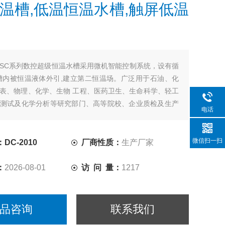
温槽,低温恒温水槽,触屏低温
SC系列数控超级恒温水槽采用微机智能控制系统，设有循
槽内被恒温液体外引,建立第二恒温场。广泛用于石油、化
表、物理、化学、生物 工程、医药卫生、生命科学、轻工
测试及化学分析等研究部门、高等院校、企业质检及生产
电话
户工作时提供一个冷热受控，温度均匀恒定的液体 环境。
微信扫一扫
DC-2010
厂商性质：
生产厂家
：
2026-08-01
访 问 量：
1217
品咨询
联系我们