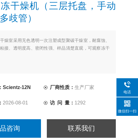
冷冻干燥机（三层托盘，手动
多歧管）
干燥室采用无色透明一次注塑成型聚碳干燥室，耐腐蚀、
粘接、透明度高、密闭性强、样品清楚直观，可观察冻干
cientz-12N
厂商性质：
生产厂家
电话
：
2026-08-01
访 问 量：
1292
微信扫一扫
品咨询
联系我们