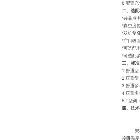
8.配置
二、选配
*共晶点
*真空度
*双机复
*广口歧
*可选配
*可选配
三、标准
1.普通
2.压盖
3.普通
4.压盖
5.T型
四、技术
规
冷阱温度