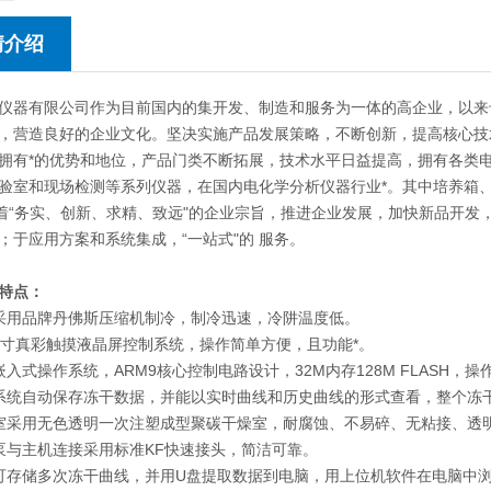
情介绍
仪器有限公司作为目前国内的集开发、制造和服务为一体的高企业，以来
，营造良好的企业文化。坚决实施产品发展策略，不断创新，提高核心技
拥有*的优势和地位，产品门类不断拓展，技术水平日益提高，拥有各类
验室和现场检测等系列仪器，在国内电化学分析仪器行业*。其中培养箱
本着“务实、创新、求精、致远"的企业宗旨，推进企业发展，加快新品开
；于应用方案和系统集成，“一站式"的 服务。
特点：
采用品牌丹佛斯压缩机制冷，制冷迅速，冷阱温度低。
7寸真彩触摸液晶屏控制系统，操作简单方便，且功能*。
嵌入式操作系统，ARM9核心控制电路设计，32M内存128M FLASH
系统自动保存冻干数据，并能以实时曲线和历史曲线的形式查看，整个冻
室采用无色透明一次注塑成型聚碳干燥室，耐腐蚀、不易碎、无粘接、透
泵与主机连接采用标准KF快速接头，简洁可靠。
可存储多次冻干曲线，并用U盘提取数据到电脑，用上位机软件在电脑中