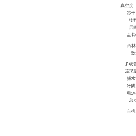
真空度
冻干
物
层
盘装
西
数
多歧
茄形
捕水
冷阱
电源
总
主机