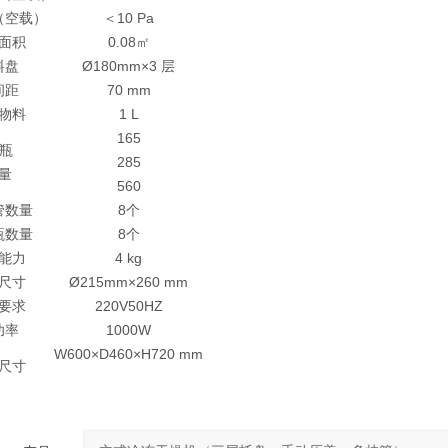
（空载）
＜10 Pa
面积
0.08㎡
料盘
Ø180mm×3 层
间距
70 mm
物料
1 L
165
林瓶
285
量
560
管数量
8个
瓶数量
8个
能力
4 kg
尺寸
Ø215mm×260 mm
要求
220V50HZ
功率
1000W
W600×D460×H720 mm
尺寸