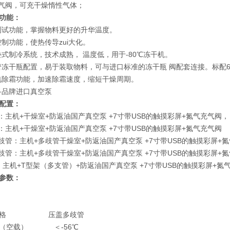
充气阀，可充干燥惰性气体；
功能：
测试功能，掌握物料更好的升华温度。
控制功能，使热传导zui大化。
叠式制冷系统，技术成熟， 温度低，用于-80℃冻干机。
管冻干瓶配置，易于装取物料，可与进口标准的冻干瓶 阀配套连接。标配
电除霜功能，加速除霜速度，缩短干燥周期。
多品牌进口真空泵
配置：
型：主机+干燥室+防返油国产真空泵 +7寸带USB的触摸彩屏+氮气充气阀，
型：主机+干燥室+防返油国产真空泵 +7寸带USB的触摸彩屏+氮气充气阀
多歧管：主机+多歧管干燥室+防返油国产真空泵 +7寸带USB的触摸彩屏+
多歧管：主机+多歧管干燥室+防返油国产真空泵 +7寸带USB的触摸彩屏+
架：主机+T型架（多支管）+防返油国产真空泵 +7寸带USB的触摸彩屏+氮
参数：
格
压盖多歧管
（空载）
＜-56℃