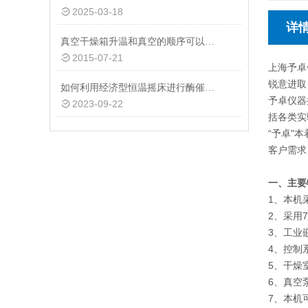
2025-03-18
详
真空干燥箱升温和真空的顺序可以调换吗？
2015-07-21
上海予卓
锐意进取
如何利用经济型恒温摇床进行酶催化反应或微生物培养等生物技术研究？
予卓仪器
2023-09-22
括各类实
“予卓"
客户需求
一、主要
1、本机
2、采用
3、工业
4、控制
5、干燥
6、真空
7、本机