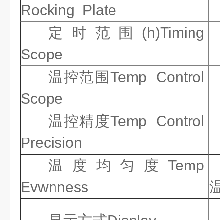
Rocking Plate
定时范围(h)Timing
Scope
温控范围Temp Control
Scope
温控精度Temp Control
Precision
温度均匀度Temp
Evwnness