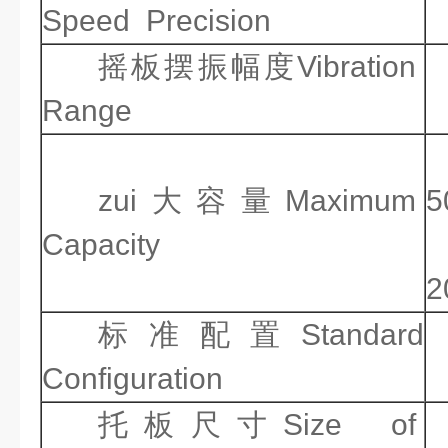
Speed Precision
摇板摆振幅度Vibration
Range
zui大容量Maximum
5
Capacity
2
标准配置Standard
Configuration
托板尺寸Size of