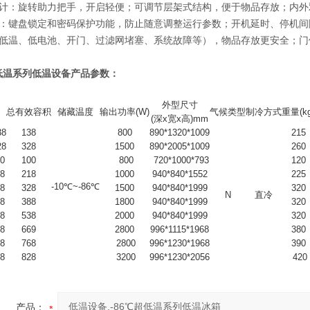
计：旋转助力把手，开启轻便；可调节层架式结构，便于物品存放；内外
：键盘锁定和密码保护功能，防止随意调整运行参数；开机延时、停机间
低温、低电池、开门、过滤网堵塞、系统故障等），物品存放更安全；门
超低温系列低温设备产品参数：
外型尺寸
总有效容积
储藏温度
输出功率(W)
气候类型
制冷方式
重量(kg
(深x宽x高)mm
38
138
800
890*1320*1009
215
28
328
1500
890*2005*1009
260
0
100
800
720*1000*793
120
8
218
1000
940*840*1552
225
-10℃~-86℃
8
328
1500
940*840*1999
320
N
直冷
8
388
1800
940*840*1999
320
8
538
2000
940*840*1999
320
8
669
2800
996*1115*1968
380
8
768
2800
996*1230*1968
390
8
828
3200
996*1230*2056
420
产品：