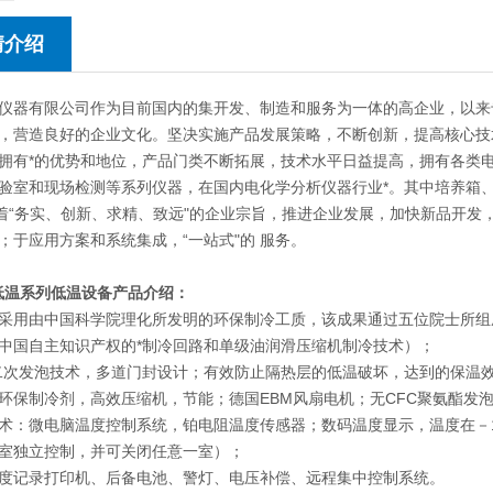
情介绍
仪器有限公司作为目前国内的集开发、制造和服务为一体的高企业，以来
，营造良好的企业文化。坚决实施产品发展策略，不断创新，提高核心技
拥有*的优势和地位，产品门类不断拓展，技术水平日益提高，拥有各类
验室和现场检测等系列仪器，在国内电化学分析仪器行业*。其中培养箱
本着“务实、创新、求精、致远"的企业宗旨，推进企业发展，加快新品开
；于应用方案和系统集成，“一站式"的 服务。
超低温系列低温设备
产品介绍：
采用由中国科学院理化所发明的环保制冷工质，该成果通过五位院士所组
中国自主知识产权的*制冷回路和单级油润滑压缩机制冷技术）；
二次发泡技术，多道门封设计；有效防止隔热层的低温破坏，达到的保温
环保制冷剂，高效压缩机，节能；德国EBM风扇电机；无CFC聚氨酯发泡
术：微电脑温度控制系统，铂电阻温度传感器；数码温度显示，温度在－10℃
室独立控制，并可关闭任意一室）；
度记录打印机、后备电池、警灯、电压补偿、远程集中控制系统。