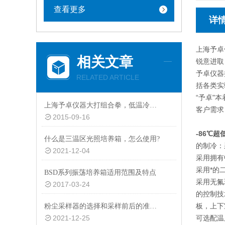
查看更多
详
上海予卓
相关文章
锐意进取
予卓仪器
RELATED ARTICLE
括各类实
“予卓"
上海予卓仪器大打组合拳，低温冷却循环泵跑量*！
客户需求
2015-09-16
-86℃
什么是三温区光照培养箱，怎么使用?
的制冷：
2021-12-04
采用拥有
采用*的
BSD系列振荡培养箱适用范围及特点
采用无氟
2017-03-24
的控制技
板，上下
粉尘采样器的选择和采样前后的准备事项
2021-12-25
可选配温