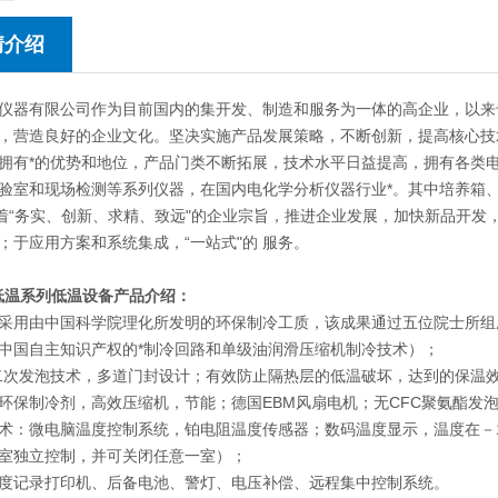
情介绍
仪器有限公司作为目前国内的集开发、制造和服务为一体的高企业，以来
，营造良好的企业文化。坚决实施产品发展策略，不断创新，提高核心技
拥有*的优势和地位，产品门类不断拓展，技术水平日益提高，拥有各类
验室和现场检测等系列仪器，在国内电化学分析仪器行业*。其中培养箱
本着“务实、创新、求精、致远"的企业宗旨，推进企业发展，加快新品开
；于应用方案和系统集成，“一站式"的 服务。
超低温系列低温设备
产品介绍：
采用由中国科学院理化所发明的环保制冷工质，该成果通过五位院士所组
中国自主知识产权的*制冷回路和单级油润滑压缩机制冷技术）；
二次发泡技术，多道门封设计；有效防止隔热层的低温破坏，达到的保温
环保制冷剂，高效压缩机，节能；德国EBM风扇电机；无CFC聚氨酯发泡
术：微电脑温度控制系统，铂电阻温度传感器；数码温度显示，温度在－10℃
室独立控制，并可关闭任意一室）；
度记录打印机、后备电池、警灯、电压补偿、远程集中控制系统。