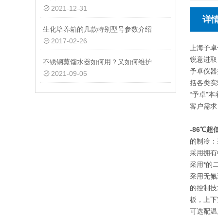
2021-12-31
详
生化培养箱的几款特别型号参数介绍
2017-02-26
上海予卓
锐意进取
不锈钢蒸馏水器如何用？又如何维护
予卓仪器
2021-09-05
括各类实
“予卓"
客户需求
-86℃
的制冷：
采用拥有
采用*的
采用无氟
的控制技
板，上下
可选配温