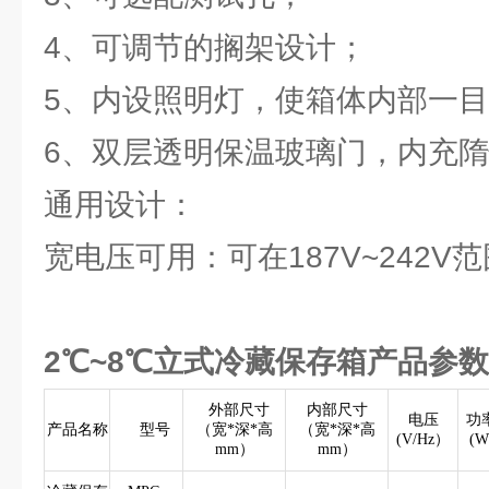
4、可调节的搁架设计；
5、内设照明灯，使箱体内部一
6、双层透明保温玻璃门，内充
通用设计：
宽电压可用：可在187V~242V
2℃~8℃立式冷藏保存箱产品参
外部尺寸
内部尺寸
电压
功
产品名称
型号
（宽*深*高
（宽*深*高
(V/Hz）
(W
mm）
mm）