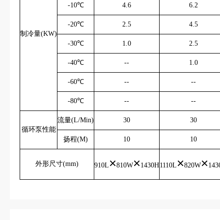
-10℃
4.6
6.2
-20℃
2.5
4.5
制冷量(KW)
-30℃
1.0
2.5
-40℃
--
1.0
-60℃
--
--
-80℃
--
--
流量(L/Min)
30
30
循环泵性能
扬程(M)
10
10
×
×
×
×
外形尺寸(mm)
910L
810W
1430H
1110L
820W
143