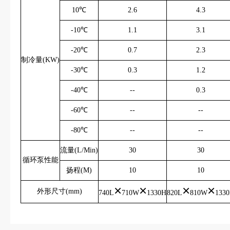
10℃
2.6
4.3
-10℃
1.1
3.1
-20℃
0.7
2.3
制冷量(KW)
-30℃
0.3
1.2
-40℃
--
0.3
-60℃
--
--
-80℃
--
--
流量(L/Min)
30
30
循环泵性能
扬程(M)
10
10
×
×
×
×
外形尺寸(mm)
740L
710W
1330H
820L
810W
133