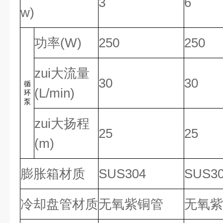
3
6
w)
功率(W)
250
250
zui大流量
30
30
循
(L/min)
环
泵
zui大扬程
25
25
(m)
膨胀箱材质
SUS304
SUS3
冷却盘管材质
无氧紫铜管
无氧紫