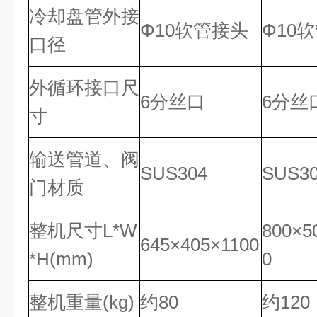
冷却盘管外接
Φ10软管接头
Φ10
口径
外循环接口尺
6分丝口
6分丝
寸
输送管道、阀
SUS304
SUS3
门材质
整机尺寸L*W
800×5
645×405×1100
*H(mm)
0
整机重量(kg)
约80
约120