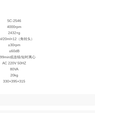
SC-2546
4000rpm
2432×g
ml/20ml×12（角转头）
±30rpm
≤60dB
～99min或连续/短时离心
AC 220V 50HZ
80VA
20kg
330×395×315