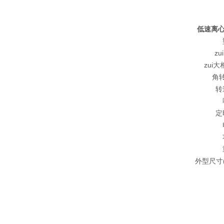
低速离心
z
zui
角
转
定
外型尺寸(