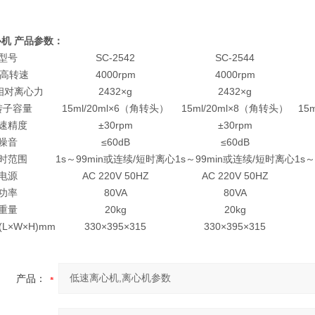
机 产品参数：
型号
SC-2542
SC-2544
ui高转速
4000rpm
4000rpm
大相对离心力
2432×g
2432×g
转子容量
15ml/20ml×6（角转头）
15ml/20ml×8（角转头）
15
速精度
±30rpm
±30rpm
噪音
≤60dB
≤60dB
时范围
1s～99min或连续/短时离心
1s～99min或连续/短时离心
1s
电源
AC 220V 50HZ
AC 220V 50HZ
功率
80VA
80VA
重量
20kg
20kg
L×W×H)mm
330×395×315
330×395×315
产品：