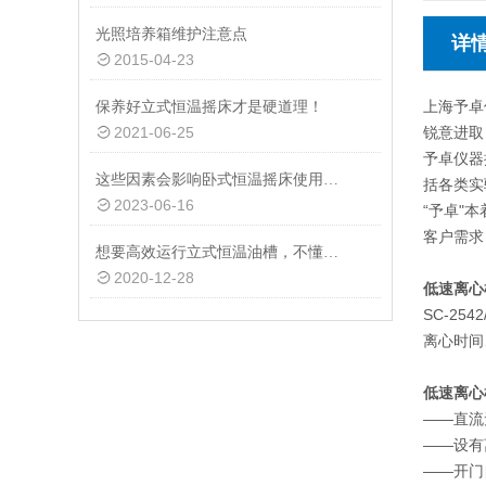
光照培养箱维护注意点
详
2015-04-23
上海予卓
保养好立式恒温摇床才是硬道理！
2021-06-25
锐意进取
予卓仪器
这些因素会影响卧式恒温摇床使用效果，一定要注意哦！
括各类实
2023-06-16
“予卓"
客户需求
想要高效运行立式恒温油槽，不懂这些可以不行
2020-12-28
低速离心
SC-2
离心时间
低速离心
——直流
——设有
——开门