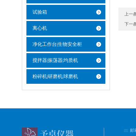
试验箱
上一
下一
离心机
净化工作台|生物安全柜
搅拌器|振荡器|均质机
粉碎机|研磨机|球磨机
邮