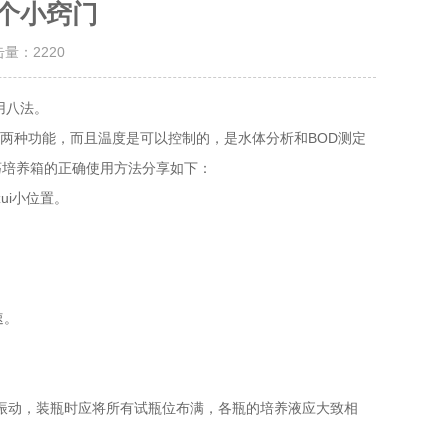
个小窍门
击量：
2220
用八法。
两种功能，而且温度是可以控制的，是水体分析和BOD测定
荡培养箱的正确使用方法分享如下：
i小位置。
速。
振动，装瓶时应将所有试瓶位布满，各瓶的培养液应大致相