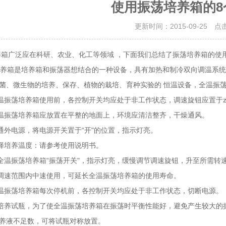
使用振荡培养箱的8
更新时间：2015-09-25 点
箱广泛应在科研、农业、化工等领域 ，下面我们总结了振荡培养箱的使
箱是培养箱和振荡器想结合的一种设备，具有加热和制冷双向调温系统
菌、微生物的培养、保存、植物的栽培、育种实验的 恒温设备，全温振
振荡培养箱使用前，各控制开关均应处于非工作状态，调速旋钮应置于zu
振荡培养箱应放置在平整的地面上，环境应清洁整齐，干燥通风。
外电源，将电源开关置于“开"的位置，指示灯亮。
择培养温度：请参考使用说明书。
温振荡培养箱“振荡开关"，指示灯亮，缓慢调节调速旋钮，升至所需转
速范围内中速使用，可延长全温振荡培养箱的使用寿命。
振荡培养箱每次停机前，各控制开关均应处于非工作状态，切断电源。
养试瓶，为了使全温振荡培养箱在振荡时平衡性能好，避免产生较大的
养液不足数，可将试瓶对称放置。