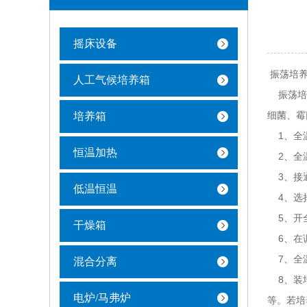
摇床设备
振荡培养
人工气候培养箱
振荡培养
细菌、霉
培养箱
1、全温
恒温加热
2、全温
3、接通
低温恒温
4、选
5、开全
干燥箱
6、在调
7、全温
混合分离
8、装培
电炉/马弗炉
等。若培