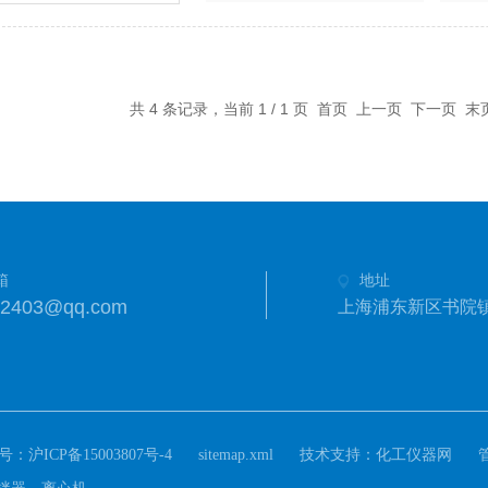
共 4 条记录，当前 1 / 1 页 首页 上一页 下一页 
箱
地址
42403@qq.com
上海浦东新区书院
号：
技术支持：
沪ICP备15003807号-4
sitemap.xml
化工仪器网