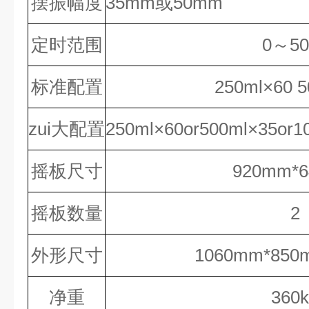
摆振幅度
35
mm或
50
mm
定时范围
0～50
标准配置
25
0ml×
60 
zui大配置
250ml
×
60or500ml
×
35or1
摇板尺寸
920mm*
摇板数量
2
外形尺寸
1060
mm*
850
净重
360