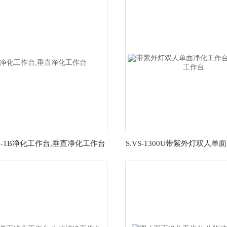
-CJ-1B净化工作台,垂直净化工作台