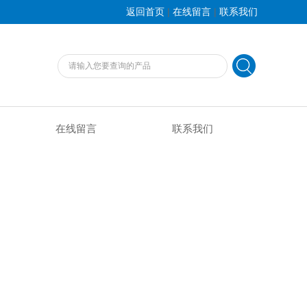
|
|
返回首页
在线留言
联系我们
在线留言
联系我们