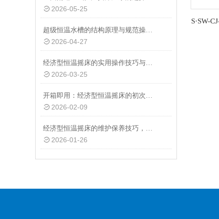
2026-05-25
超级恒温水槽的结构原理与规范操作维护指南
2026-04-27
经济型恒温摇床的实用操作技巧与注意事项
2026-03-25
开箱即用：经济型恒温摇床的初次使用检查清单与初始化设置
2026-02-09
经济型恒温摇床的维护保养技巧，延长设备寿命
2026-01-26