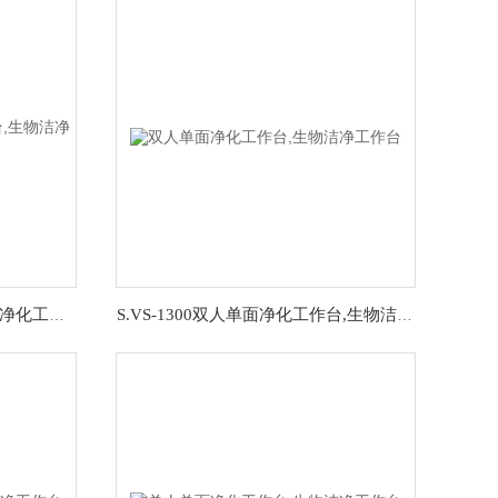
S.VS-1300U带紫外灯双人单面净化工作台,生物洁净工作台
S.VS-1300双人单面净化工作台,生物洁净工作台