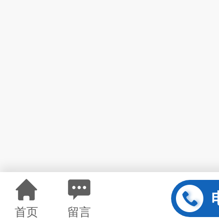
首页
留言