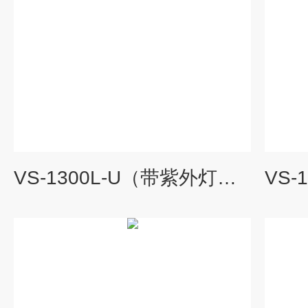
VS-1300L-U（带紫外灯）（双人单面、垂直送风）洁净工作台,净化工作台