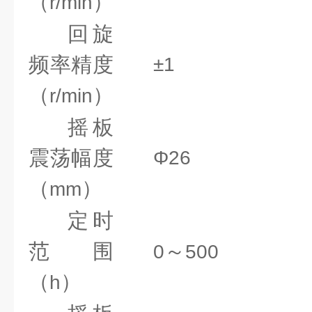
（
）
r/min
回旋
频率精度
±1
（
）
r/min
摇板
震荡幅度
Φ26
（
）
mm
定时
范围
～
0
500
（
）
h