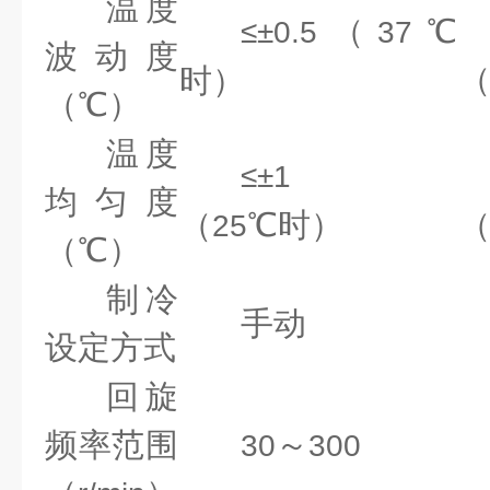
温度
（
℃
≤±0.5
37
波动度
时）
（℃）
温度
≤±1
均匀度
（
℃时）
25
（℃）
制冷
手动
设定方式
回旋
频率范围
～
30
300