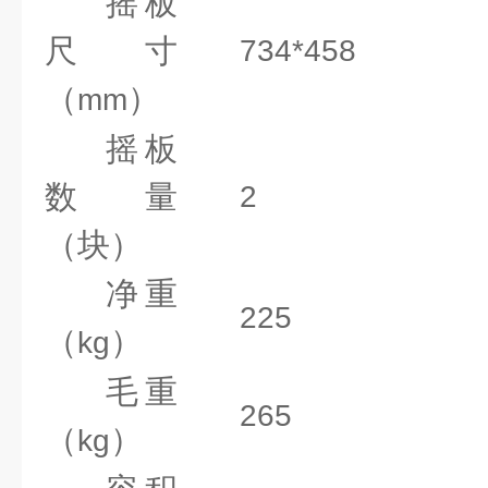
摇板
尺寸
734*458
（
）
mm
摇板
数量
2
（块）
净重
225
（
）
kg
毛重
265
（
）
kg