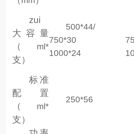
mm
zui
500*44/
大容量
750*30
7
（
ml*
1000*24
1
支）
标准
配置
250*56
（
ml*
支）
功率