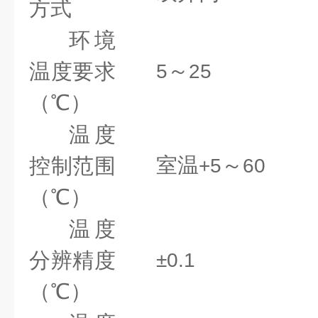
方式
环境
～
温度要求
5
25
（℃）
温度
室温
～
控制范围
+5
60
（℃）
温度
分辨精度
±0.1
（℃）