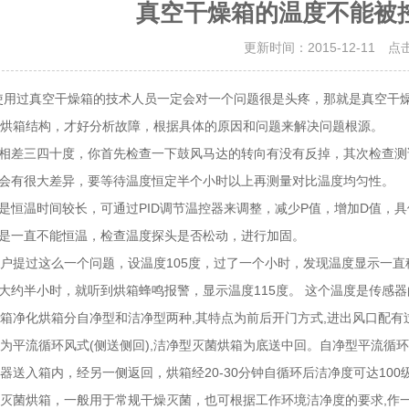
真空干燥箱的温度不能被
更新时间：2015-12-11 点
过真空干燥箱的技术人员一定会对一个问题很是头疼，那就是真空干燥
箱结构，才好分析故障，根据具体的原因和问题来解决问题根源。
相差三四十度，你首先检查一下鼓风马达的转向有没有反掉，其次检查测
会有很大差异，要等待温度恒定半个小时以上再测量对比温度均匀性。
是恒温时间较长，可通过PID调节温控器来调整，减少P值，增加D值，
是一直不能恒温，检查温度探头是否松动，进行加固。
提过这么一个问题，设温度105度，过了一个小时，发现温度显示一直稳
大约半小时，就听到烘箱蜂鸣报警，显示温度115度。 这个温度是传感
净化烘箱分自净型和洁净型两种,其特点为前后开门方式,进出风口配有过
平流循环风式(侧送侧回),洁净型灭菌烘箱为底送中回。自净型平流循环
送入箱内，经另一侧返回，烘箱经20-30分钟自循环后洁净度可达100级(即
菌烘箱，一般用于常规干燥灭菌，也可根据工作环境洁净度的要求,作