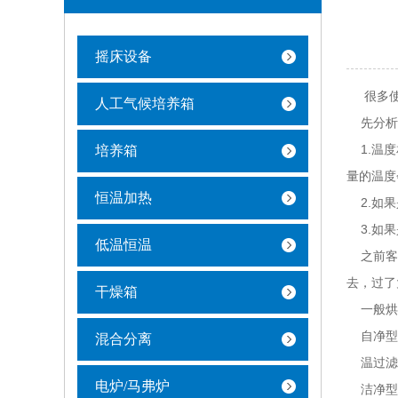
摇床设备
很多使用
人工气候培养箱
先分析烘
1.温度
培养箱
量的温度
恒温加热
2.如果
3.如果
低温恒温
之前客户
去，过了
干燥箱
一般烘箱
自净型为
混合分离
温过滤器
电炉/马弗炉
洁净型灭