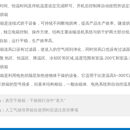
时间、恒温时间及停机温度设定完成即可。开机后控制将自动按照所设定
烘箱
是连续式烘干设备，可持续不间断地烘烤，提高产品生产效率。隧道烘
，独立电箱控制、操作方便。结构主要由输送机系统与烘干炉两大部分组
自如，运行平稳，生产效率高。
送风口设有过滤器，使送入的空气得到净化，同时排风口也设有过滤器
预 热区、恒温区、降温区、冷却区等区域,温度范围有室温-200℃和室温-
烘箱
是利用电热丝隔层加热使物体干燥的设备。它适用于比室温高5~300℃(
车烘箱的型号很多，但基本结构相似，一般由箱体、电热系统和自动控温
条：
真空干燥箱：干燥箱行业中“老大”
条：
人工气候培养箱在使用时应该注意些事项