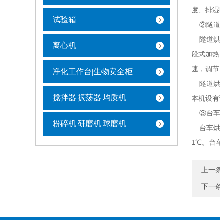
度、排湿
试验箱
②隧道
隧道烘箱
离心机
段式加热
速，调节
净化工作台|生物安全柜
隧道烘箱
搅拌器|振荡器|均质机
本机设有
③台车
粉碎机|研磨机|球磨机
台车烘箱
1℃。台
上一
下一