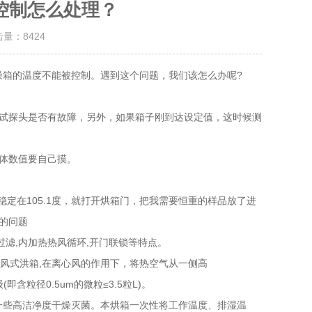
控制怎么处理？
击量：
8424
箱的温度不能被控制。遇到这个问题，我们该怎么办呢?
试探头是否有故障，另外，如果箱子刚到达设定值，这时候测
具体数值要自己摸。
定在105.1度，就打开烘箱门，把我需要恒重的样品放了进
器的问题
滤,内加热热风循环,开门联锁等特点。
风式洪箱,在离心风的作用下，将热空气从一侧高
含粒径0.5um的微粒≤3.5粒L)。
一些高洁净度干燥灭菌。本烘箱一次性将工作温度、排湿温